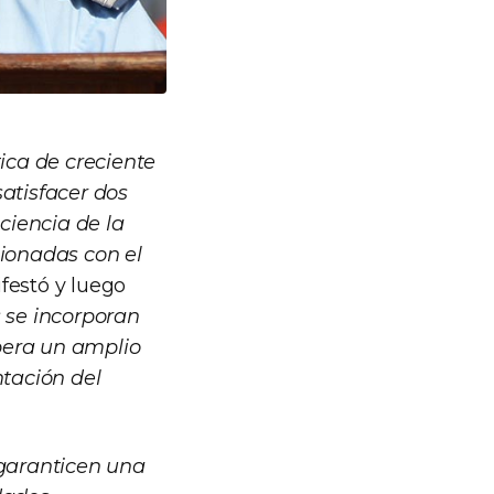
tica de creciente
atisfacer dos
ciencia de la
acionadas con el
estó y luego
s se incorporan
pera un amplio
tación del
 garanticen una