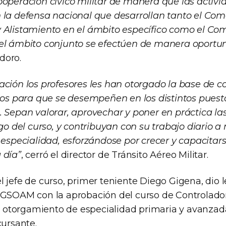
ooperación cívico militar de manera que las activi
 la defensa nacional que desarrollan tanto el Co
 Alistamiento en el ámbito específico como el C
el ámbito conjunto se efectúen de manera oportuna
doro.
ación los profesores les han otorgado la base de 
icos para que se desempeñen en los distintos puest
. Sepan valorar, aprovechar y poner en práctica l
rgo del curso, y contribuyan con su trabajo diario 
a especialidad, esforzándose por crecer y capacita
 día”
, cerró el director de Tránsito Aéreo Militar.
 jefe de curso, primer teniente Diego Gigena, dio l
DGSOAM con la aprobación del curso de Controlador
el otorgamiento de especialidad primaria y avanzad
cursante.