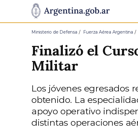
Pasar al contenido principal
Presidencia
de
Ministerio de Defensa
Fuerza Aérea Argentina
la
Finalizó el Cur
Nación
Militar
Los jóvenes egresados re
obtenido. La especialid
apoyo operativo indispen
distintas operaciones aér