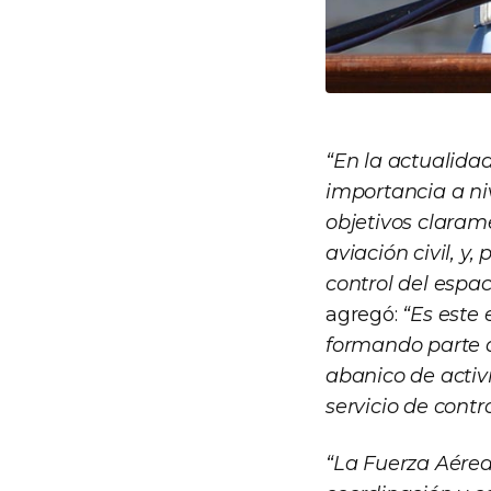
“En la actualidad
importancia a ni
objetivos clarame
aviación civil, y
control del espa
agregó:
“Es este
formando parte d
abanico de acti
servicio de contr
“La Fuerza Aérea