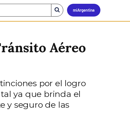
Mi
Buscar
en
el
Argen
sitio
Tránsito Aéreo
tinciones por el logro
tal ya que brinda el
te y seguro de las