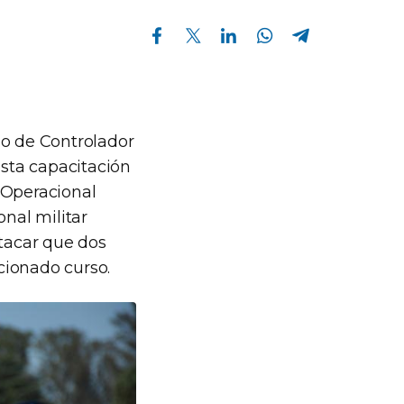
Compartir en Facebook
Compartir en Twitter
Compartir en Linkedin
Compartir en Whatsapp
Compartir en Telegram
so de Controlador
Esta capacitación
 Operacional
onal militar
stacar que dos
cionado curso.