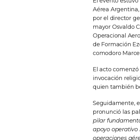
El evento estuvo 
Aérea Argentina
por el director 
mayor Osvaldo Co
Operacional Aeroe
de Formación Ezei
comodoro Marcel
El acto comenzó 
invocación religi
quien también be
Seguidamente, el 
pronunció las pal
pilar fundamenta
apoyo operativo i
operaciones aérea