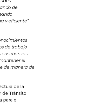
dades
mando de
omando
 y eficiente”
,
conocimientos
os de trabajo
as enseñanzas
a mantener el
rse de manera de
ectura de la
 de Tránsito
a para el