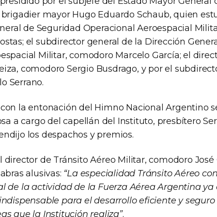
presidido por el subjefe del Estado Mayor General 
, brigadier mayor Hugo Eduardo Schaub, quien e
general de Seguridad Operacional Aeroespacial Mili
stas; el subdirector general de la Dirección Gener
spacial Militar, comodoro Marcelo García; el directo
za, comodoro Sergio Busdrago, y por el subdirector
o Serrano.
con la entonación del Himno Nacional Argentino s
osa a cargo del capellán del Instituto, presbítero Se
ndijo los despachos y premios.
director de Tránsito Aéreo Militar, comodoro José 
abras alusivas:
“La especialidad Tránsito Aéreo con
l de la actividad de la Fuerza Aérea Argentina ya 
ndispensable para el desarrollo eficiente y seguro 
s que la Institución realiza”
.