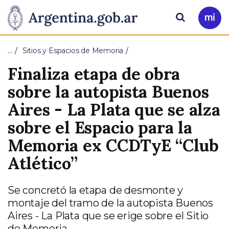
Pasar al contenido principal
Presidencia
Buscar
Ir
a
de
Mi
…
Sitios y Espacios de Memoria
Arg
la
Finaliza etapa de obra
Nación
sobre la autopista Buenos
Aires - La Plata que se alza
sobre el Espacio para la
Memoria ex CCDTyE “Club
Atlético”
Se concretó la etapa de desmonte y
montaje del tramo de la autopista Buenos
Aires - La Plata que se erige sobre el Sitio
de Memoria.