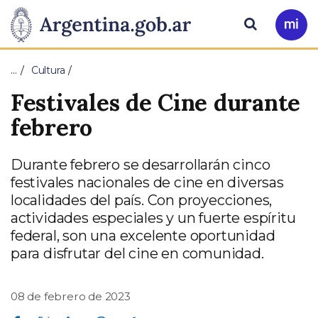
Pasar al contenido principal
Presidencia
Buscar
Ir
a
de
Mi
…
Cultura
Arg
la
Festivales de Cine durante
Nación
febrero
Durante febrero se desarrollarán cinco
festivales nacionales de cine en diversas
localidades del país. Con proyecciones,
actividades especiales y un fuerte espíritu
federal, son una excelente oportunidad
para disfrutar del cine en comunidad.
08 de febrero de 2023
Compartir en Facebook
Compartir en Twitter
Compartir en Linkedin
Compartir en Whatsapp
Compartir en Telegram