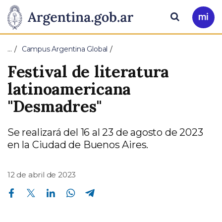
Pasar al contenido principal
Presidencia
Buscar
Ir
a
de
Mi
…
Campus Argentina Global
Arg
la
Festival de literatura
Nación
latinoamericana
"Desmadres"
Se realizará del 16 al 23 de agosto de 2023
en la Ciudad de Buenos Aires.
12 de abril de 2023
Compartir en Facebook
Compartir en Twitter
Compartir en Linkedin
Compartir en Whatsapp
Compartir en Telegram