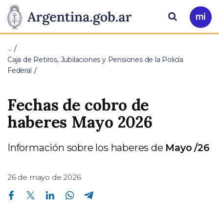
Pasar al contenido principal
Presidencia
Buscar
Ir
a
de
Mi
…
Arg
la
Caja de Retiros, Jubilaciones y Pensiones de la Policía
Federal
Nación
Fechas de cobro de
haberes Mayo 2026
Información sobre los haberes de
Mayo /26
26 de mayo de 2026
Compartir en Facebook
Compartir en Twitter
Compartir en Linkedin
Compartir en Whatsapp
Compartir en Telegram