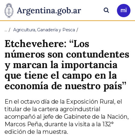
Pasar al contenido principal
Presidencia
Buscar
Ir
a
de
Mi
…
Agricultura, Ganadería y Pesca
Arg
la
Etchevehere: “Los
Nación
números son contundentes
y marcan la importancia
que tiene el campo en la
economía de nuestro país”
En el octavo día de la Exposición Rural, el
titular de la cartera agroindustrial
acompañó al jefe de Gabinete de la Nación,
Marcos Peña, durante la visita a la 132°
edición de la muestra.