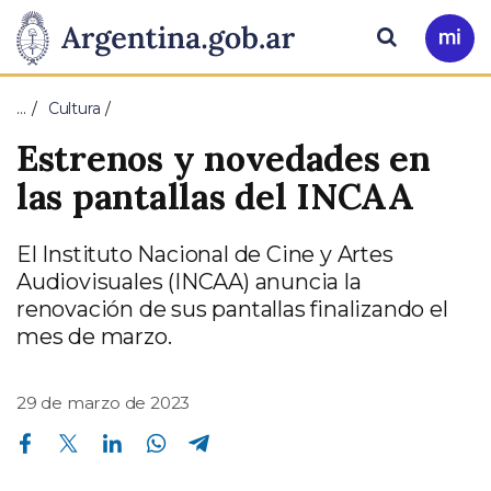
Pasar al contenido principal
Presidencia
Buscar
Ir
a
de
Mi
…
Cultura
Arg
la
Estrenos y novedades en
Nación
las pantallas del INCAA
El Instituto Nacional de Cine y Artes
Audiovisuales (INCAA) anuncia la
renovación de sus pantallas finalizando el
mes de marzo.
29 de marzo de 2023
Compartir en Facebook
Compartir en Twitter
Compartir en Linkedin
Compartir en Whatsapp
Compartir en Telegram