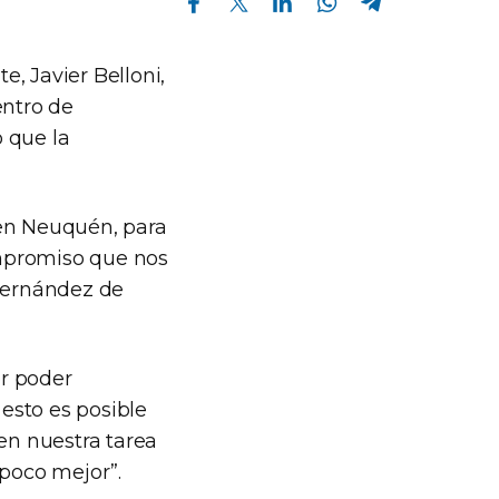
e, Javier Belloni,
entro de
o que la
 en Neuquén, para
ompromiso que nos
 Fernández de
or poder
esto es posible
ven nuestra tarea
n poco mejor”.