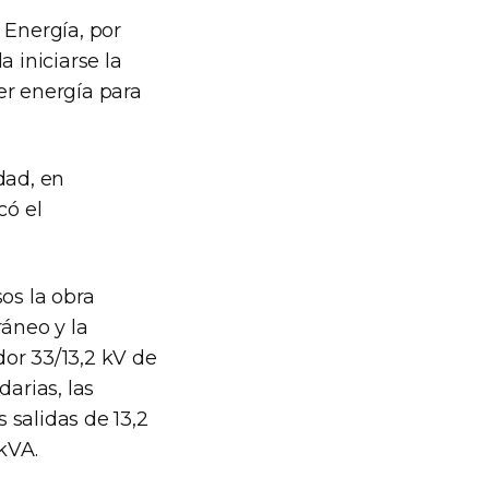
 Energía, por
 iniciarse la
er energía para
idad, en
có el
os la obra
ráneo y la
or 33/13,2 kV de
arias, las
 salidas de 13,2
kVA.