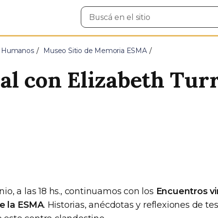
Buscar
en
el
sitio
s Humanos
Museo Sitio de Memoria ESMA
al con Elizabeth Tur
.
unio, a las 18 hs., continuamos con los
Encuentros vi
de la ESMA
. Historias, anécdotas y reflexiones de t