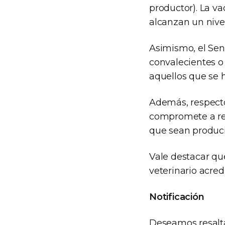
productor). La v
alcanzan un nivel
Asimismo, el Sen
convalecientes o
aquellos que se 
Además, respecto
compromete a rea
que sean producid
Vale destacar qu
veterinario acred
Notificación
Deseamos resalt