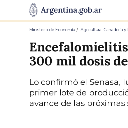
Pasar al contenido principal
Presidencia
de
Ministerio de Economía
Agricultura, Ganadería y
la
Encefalomielitis
Nación
300 mil dosis de
Lo confirmó el Senasa, l
primer lote de producci
avance de las próximas