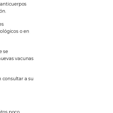
 anticuerpos
ón.
es
ológicos o en
e se
 nuevas vacunas
 consultar a su
ntos poco