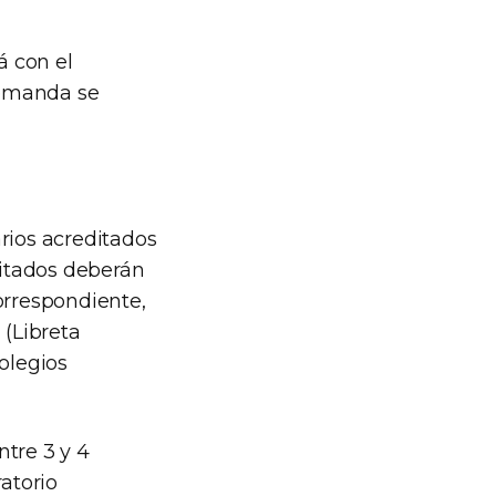
á con el
 demanda se
rios acreditados
itados deberán
correspondiente,
 (Libreta
olegios
ntre 3 y 4
atorio