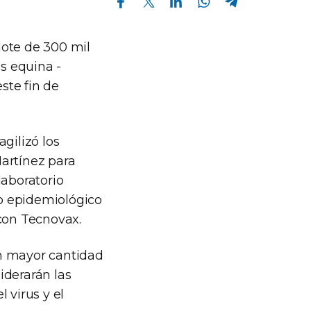
lote de 300 mil
is equina -
ste fin de
gilizó los
artínez para
laboratorio
io epidemiológico
 con Tecnovax.
on mayor cantidad
iderarán las
 virus y el