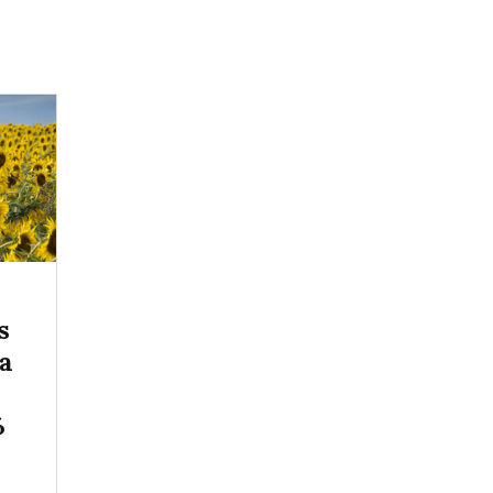
s
 a
%