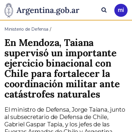
Pasar al contenido principal
Presidencia
Buscar
Ir
a
de
Mi
Ministerio de Defensa
Arg
la
En Mendoza, Taiana
Nación
supervisó un importante
ejercicio binacional con
Chile para fortalecer la
coordinación militar ante
catástrofes naturales
El ministro de Defensa, Jorge Taiana, junto
al subsecretario de Defensa de Chile,
Gabriel Gaspar Tapia, y los jefes de las
Fuerzas Armadas de Chile y Argentina,