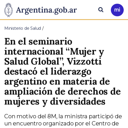
Pasar al contenido principal
Presidencia
Buscar
Ir
a
de
Mi
Ministerio de Salud
Arg
la
En el seminario
Nación
internacional “Mujer y
Salud Global”, Vizzotti
destacó el liderazgo
argentino en materia de
ampliación de derechos de
mujeres y diversidades
Con motivo del 8M, la ministra participó de
un encuentro organizado por el Centro de