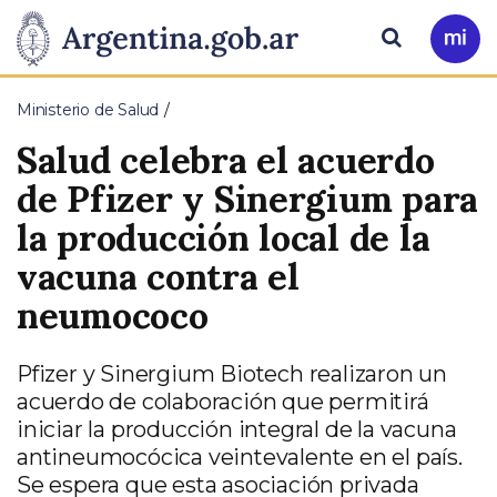
Pasar al contenido principal
Presidencia
Buscar
Ir
a
de
Mi
Ministerio de Salud
Arg
la
Salud celebra el acuerdo
Nación
de Pfizer y Sinergium para
la producción local de la
vacuna contra el
neumococo
Pfizer y Sinergium Biotech realizaron un
acuerdo de colaboración que permitirá
iniciar la producción integral de la vacuna
antineumocócica veintevalente en el país.
Se espera que esta asociación privada