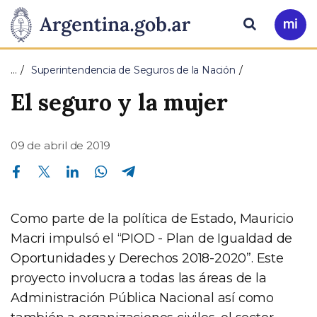
Pasar al contenido principal
Presidencia
Buscar
Ir
a
de
Mi
…
Superintendencia de Seguros de la Nación
Arg
la
El seguro y la mujer
Nación
09 de abril de 2019
Compartir en Facebook
Compartir en Twitter
Compartir en Linkedin
Compartir en Whatsapp
Compartir en Telegram
Como parte de la política de Estado, Mauricio
Macri impulsó el “PIOD - Plan de Igualdad de
Oportunidades y Derechos 2018-2020”. Este
proyecto involucra a todas las áreas de la
Administración Pública Nacional así como