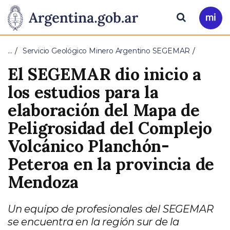
Pasar al contenido principal
Presidencia
Buscar
Ir
a
de
Mi
…
Servicio Geológico Minero Argentino SEGEMAR
Arg
la
El SEGEMAR dio inicio a
Nación
los estudios para la
elaboración del Mapa de
Peligrosidad del Complejo
Volcánico Planchón-
Peteroa en la provincia de
Mendoza
Un equipo de profesionales del SEGEMAR
se encuentra en la región sur de la