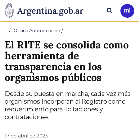
Pasar al contenido principal
Presidencia
Buscar
Ir
a
de
Mi
…
Oficina Anticorrupción
Arg
la
El RITE se consolida como
Nación
herramienta de
transparencia en los
organismos públicos
Desde su puesta en marcha, cada vez más
organismos incorporan al Registro como
requerimiento para licitaciones y
contrataciones
17 de abril de 2023