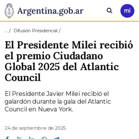
Pasar al contenido principal
Presidencia
Buscar
Ir
a
de
Mi
…
Difusión Presidencial
Arg
la
El Presidente Milei recibió
Nación
el premio Ciudadano
Global 2025 del Atlantic
Council
El Presidente Javier Milei recibió el
galardón durante la gala del Atlantic
Council en Nueva York.
24 de septiembre de 2025
Compartir en Facebook
Compartir en Twitter
Compartir en Linkedin
Compartir en Whatsapp
Compartir en Telegram