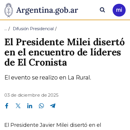
Pasar al contenido principal
Presidencia
Buscar
Ir
a
de
Mi
…
Difusión Presidencial
Arg
la
El Presidente Milei disertó
Nación
en el encuentro de líderes
de El Cronista
El evento se realizo en La Rural.
03 de diciembre de 2025
Compartir en Facebook
Compartir en Twitter
Compartir en Linkedin
Compartir en Whatsapp
Compartir en Telegram
El Presidente Javier Milei disertó en el