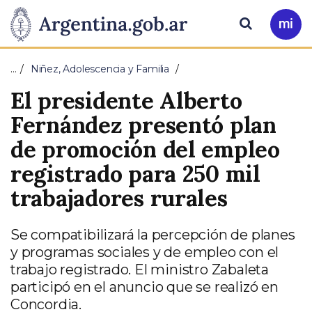
Pasar al contenido principal
Presidencia
Buscar
Ir
a
de
Mi
…
Niñez, Adolescencia y Familia
Arg
la
El presidente Alberto
Nación
Fernández presentó plan
de promoción del empleo
registrado para 250 mil
trabajadores rurales
Se compatibilizará la percepción de planes
y programas sociales y de empleo con el
trabajo registrado. El ministro Zabaleta
participó en el anuncio que se realizó en
Concordia.