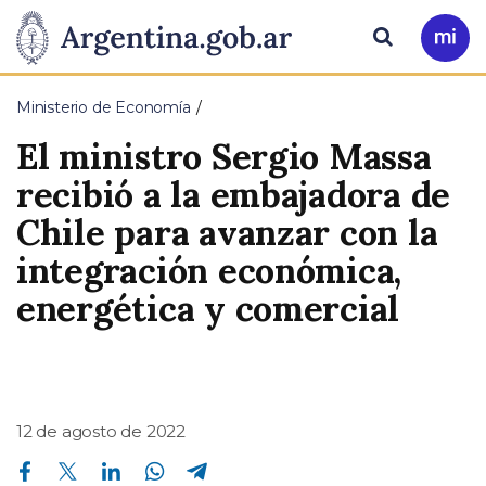
Pasar al contenido principal
Presidencia
Buscar
Ir
a
de
Mi
Ministerio de Economía
Arg
la
El ministro Sergio Massa
Nación
recibió a la embajadora de
Chile para avanzar con la
integración económica,
energética y comercial
12 de agosto de 2022
Compartir en Facebook
Compartir en Twitter
Compartir en Linkedin
Compartir en Whatsapp
Compartir en Telegram