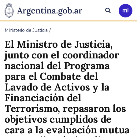
Pasar al contenido principal
Presidencia
Buscar
Ir
a
de
Mi
Ministerio de Justicia
Arg
la
El Ministro de Justicia,
Nación
junto con el coordinador
nacional del Programa
para el Combate del
Lavado de Activos y la
Financiación del
Terrorismo, repasaron los
objetivos cumplidos de
cara a la evaluación mutua