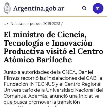
Pasar al contenido principal
Presidencia
Buscar
Ir
a
de
Mi
…
Noticias del período 2019-2023
Arg
la
El ministro de Ciencia,
Nación
Tecnología e Innovación
Productiva visitó el Centro
Atómico Bariloche
Junto a autoridades de la CNEA, Daniel
Filmus recorrió las instalaciones del CAB, la
Fundación INTECNUS y el Centro Regional
Universitario de la Universidad Nacional del
Comahue. Además, anunció una iniciativa
que busca promover la transición