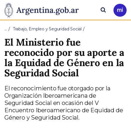
Pasar al contenido principal
Presidencia
Buscar
Ir
a
de
Mi
…
Trabajo, Empleo y Seguridad Social
Arg
la
El Ministerio fue
Nación
reconocido por su aporte a
la Equidad de Género en la
Seguridad Social
El reconocimiento fue otorgado por la
Organización Iberoamericana de
Seguridad Social en ocasión del V
Encuentro Iberoamericano de Equidad de
Género y Seguridad Social.