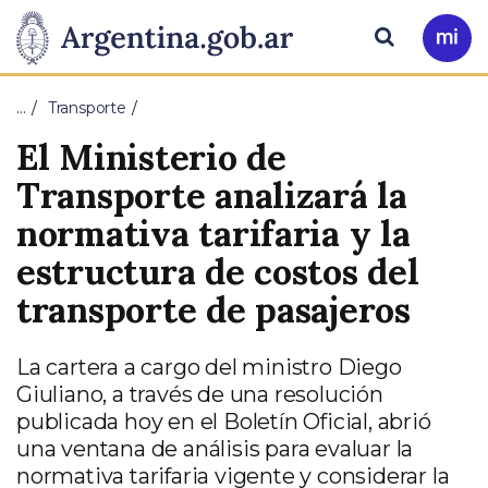
Pasar al contenido principal
Presidencia
Buscar
Ir
a
de
Mi
…
Transporte
Arg
la
El Ministerio de
Nación
Transporte analizará la
normativa tarifaria y la
estructura de costos del
transporte de pasajeros
La cartera a cargo del ministro Diego
Giuliano, a través de una resolución
publicada hoy en el Boletín Oficial, abrió
una ventana de análisis para evaluar la
normativa tarifaria vigente y considerar la