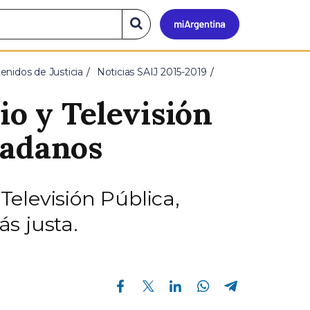
Mi
Buscar
en
el
Argen
sitio
enidos de Justicia
Noticias SAIJ 2015-2019
io y Televisión
dadanos
Televisión Pública,
s justa.
Compartir en Facebook
Compartir en Twitter
Compartir en Linkedin
Compartir en Whatsapp
Compartir en Telegram