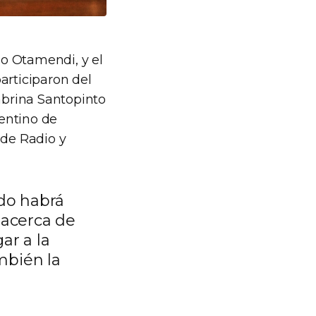
go Otamendi, y el
articiparon del
Sabrina Santopinto
gentino de
l de Radio y
rdo habrá
 acerca de
ar a la
mbién la