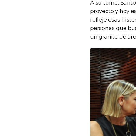
A su turno, Sant
proyecto y hoy e
refleje esas hist
personas que bus
un granito de ar