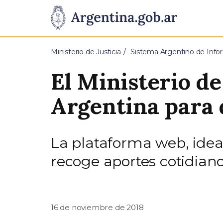
Pasar al contenido principal
Presidencia
de
Ministerio de Justicia
Sistema Argentino de Infor
la
El Ministerio de
Nación
Argentina para 
La plataforma web, idead
recoge aportes cotidian
16 de noviembre de 2018