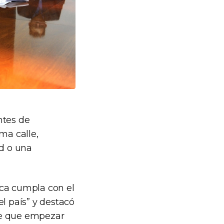
ntes de
ma calle,
ad o una
lica cumpla con el
l país” y destacó
ne que empezar