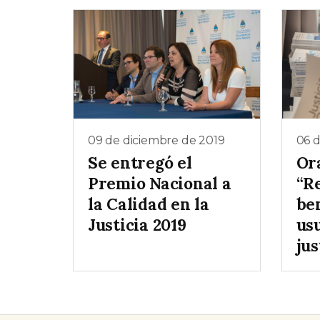
09 de diciembre de 2019
06 d
Se entregó el
Or
Premio Nacional a
“R
la Calidad en la
ben
Justicia 2019
usu
jus