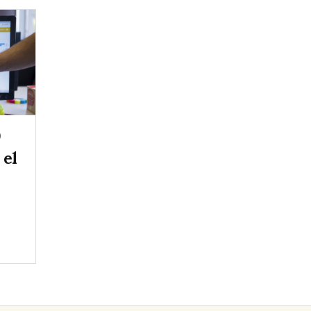
9
 el