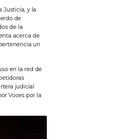
Justicia, y la
uerdo de
dos de la
uenta acerca de
 pertenencia un
uso en la red de
petidoras
rtera judicial
or Voces por la