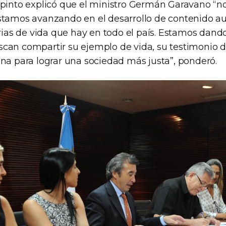
opinto explicó que el ministro Germán Garavano “no
stamos avanzando en el desarrollo de contenido au
orias de vida que hay en todo el país. Estamos dando
can compartir su ejemplo de vida, su testimonio 
ena para lograr una sociedad más justa”, ponderó.