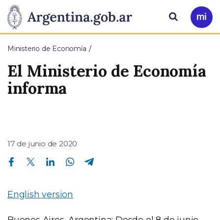
Pasar al contenido principal
Presidencia
Buscar
Ir
a
de
Mi
Ministerio de Economía
Arg
la
El Ministerio de Economía
Nación
informa
17 de junio de 2020
Compartir en Facebook
Compartir en Twitter
Compartir en Linkedin
Compartir en Whatsapp
Compartir en Telegram
English version
Buenos Aires, Argentina
: Desde el 8 de junio