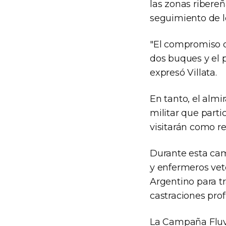
las zonas ribere
seguimiento de l
"El compromiso d
dos buques y el 
expresó Villata.
En tanto, el almir
militar que parti
visitarán como r
Durante esta cam
y enfermeros vete
Argentino para tr
castraciones prof
La Campaña Fluvi