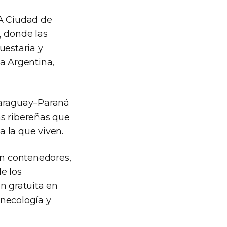
A Ciudad de
, donde las
uestaria y
da Argentina,
Paraguay–Paraná
nas ribereñas que
a la que viven.
an contenedores,
e los
n gratuita en
inecología y