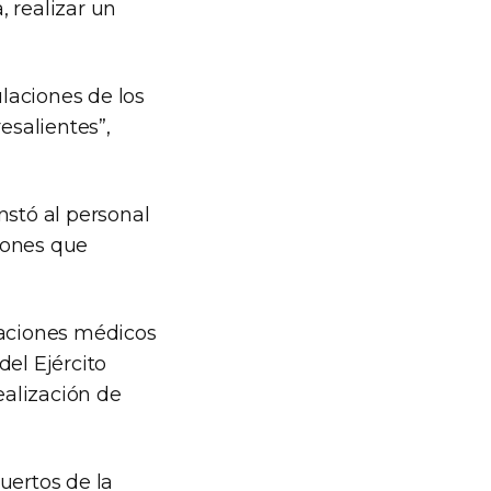
 realizar un
laciones de los
salientes”,
instó al personal
ciones que
laciones médicos
del Ejército
ealización de
uertos de la