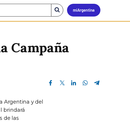
Mi
Buscar
en
el
Argen
sitio
a la Campaña
Compartir en Facebook
Compartir en Twitter
Compartir en Linkedin
Compartir en Whatsapp
Compartir en Telegram
da Argentina y del
l brindará
s de las