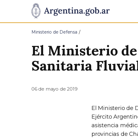
Pasar al contenido principal
Presidencia
de
Ministerio de Defensa
la
El Ministerio de
Nación
Sanitaria Fluvia
06 de mayo de 2019
El Ministerio de 
Ejército Argentin
asistencia médica
provincias de Ch