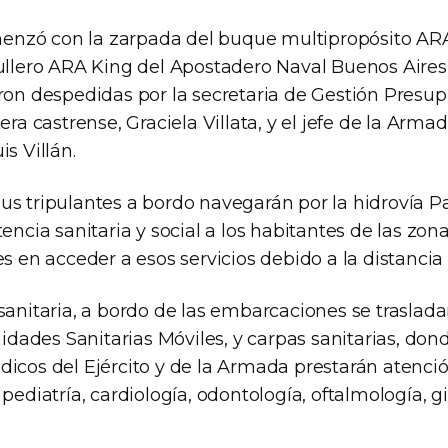
nzó con la zarpada del buque multipropósito AR
rullero ARA King del Apostadero Naval Buenos Aires
ron despedidas por la secretaria de Gestión Presup
tera castrense, Graciela Villata, y el jefe de la Arma
is Villán.
us tripulantes a bordo navegarán por la hidrovía 
tencia sanitaria y social a los habitantes de las zo
es en acceder a esos servicios debido a la distancia 
 sanitaria, a bordo de las embarcaciones se traslad
ades Sanitarias Móviles, y carpas sanitarias, dond
dicos del Ejército y de la Armada prestarán atenció
 pediatría, cardiología, odontología, oftalmología, g