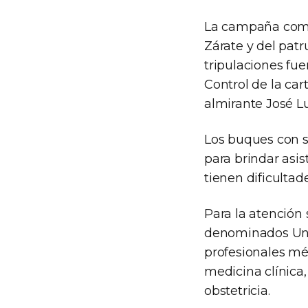
La campaña come
Zárate y del pat
tripulaciones fue
Control de la car
almirante José Lu
Los buques con s
para brindar asis
tienen dificultad
Para la atención
denominados Unid
profesionales mé
medicina clínica,
obstetricia.