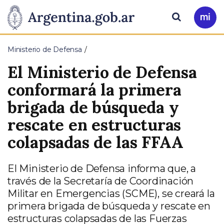
Pasar al contenido principal
Presidencia
Buscar
Ir
a
de
Mi
Ministerio de Defensa
Arg
la
El Ministerio de Defensa
Nación
conformará la primera
brigada de búsqueda y
rescate en estructuras
colapsadas de las FFAA
El Ministerio de Defensa informa que, a
través de la Secretaría de Coordinación
Militar en Emergencias (SCME), se creará la
primera brigada de búsqueda y rescate en
estructuras colapsadas de las Fuerzas