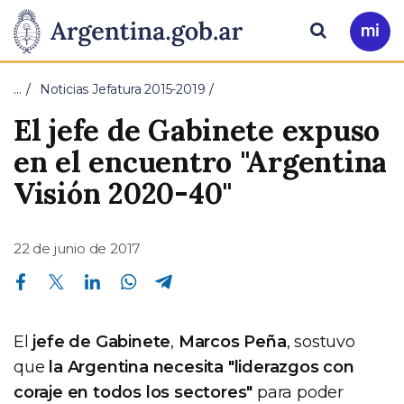
Pasar al contenido principal
Presidencia
Buscar
Ir
a
de
Mi
…
Noticias Jefatura 2015-2019
Arg
la
El jefe de Gabinete expuso
Nación
en el encuentro "Argentina
Visión 2020-40"
22 de junio de 2017
Compartir en Facebook
Compartir en Twitter
Compartir en Linkedin
Compartir en Whatsapp
Compartir en Telegram
El
jefe de Gabinete
,
Marcos Peña
, sostuvo
que
la Argentina necesita "liderazgos con
coraje en todos los sectores"
para poder