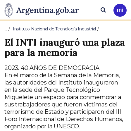
Pasar al contenido principal
Presidencia
Buscar
Ir
a
de
Mi
…
Instituto Nacional de Tecnología Industrial
Arg
la
El INTI inauguró una plaza
Nación
para la memoria
2023: 40 AÑOS DE DEMOCRACIA
En el marco de la Semana de la Memoria,
las autoridades del Instituto inauguraron
en la sede del Parque Tecnológico
Miguelete un espacio para conmemorar a
sus trabajadores que fueron víctimas del
terrorismo de Estado y participaron del III
Foro Internacional de Derechos Humanos,
organizado por la UNESCO.