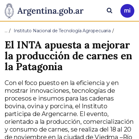
Pasar al contenido principal
Presidencia
Buscar
Ir
a
de
Mi
…
Instituto Nacional de Tecnología Agropecuaria
Arg
la
El INTA apuesta a mejorar
Nación
la producción de carnes en
la Patagonia
Con el foco puesto en la eficiencia y en
mostrar innovaciones, tecnologías de
procesos e insumos para las cadenas
bovina, ovina y porcina, el Instituto
participa de Argencarne. El evento,
orientado a la producción, comercialización
y consumo de carnes, se realiza del 18 al 20
de noviembre en la ciudad de Viedma –Río