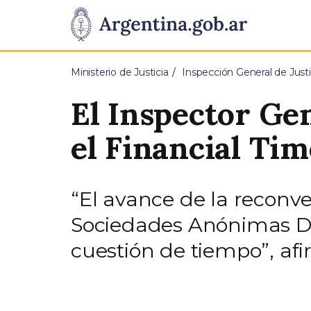
Pasar al contenido principal
Presidencia
de
Ministerio de Justicia
Inspección General de Justi
la
El Inspector Gen
Nación
el Financial Tim
“El avance de la reconve
Sociedades Anónimas Dep
cuestión de tiempo”, afi