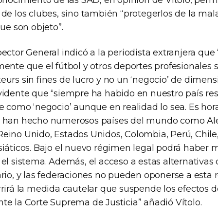
onocimiento de las SAD, en opinión de Vítolo, perm
de los clubes, sino también “protegerlos de la mal
que son objeto”.
ector General indicó a la periodista extranjera qu
ente que el fútbol y otros deportes profesionales 
eurs sin fines de lucro y no un ‘negocio’ de dimens
vidente que “siempre ha habido en nuestro país res
e como ‘negocio’ aunque en realidad lo sea. Es hora
o han hecho numerosos países del mundo como Al
el Reino Unido, Estados Unidos, Colombia, Perú, Chil
siáticos. Bajo el nuevo régimen legal podrá haber 
el sistema. Además, el acceso a estas alternativas 
rio, y las federaciones no pueden oponerse a esta r
rrirá la medida cautelar que suspende los efectos
te la Corte Suprema de Justicia” añadió Vítolo.