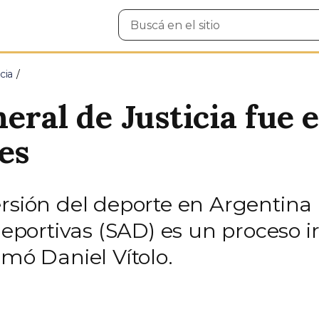
Buscar
en
el
sitio
cia
eral de Justicia fue 
es
rsión del deporte en Argentina 
ortivas (SAD) es un proceso irr
rmó Daniel Vítolo.