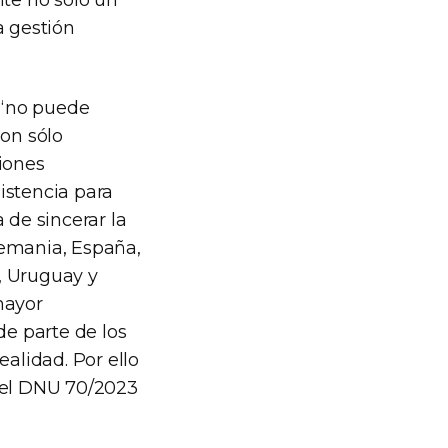
ite no sólo un
a gestión
e “no puede
son sólo
iones
istencia para
 de sincerar la
emania, España,
e, Uruguay y
mayor
de parte de los
ealidad. Por ello
 del DNU 70/2023