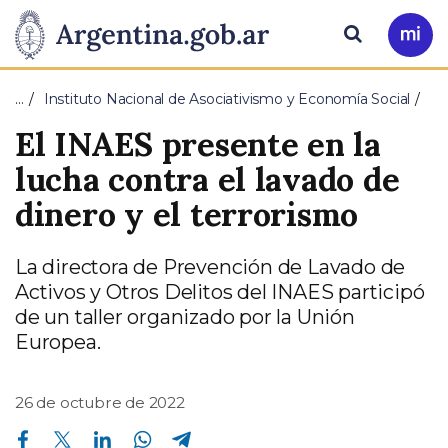
Pasar al contenido principal
Presidencia
Buscar
Ir
a
de
Mi
…
Instituto Nacional de Asociativismo y Economía Social
Arg
la
El INAES presente en la
Nación
lucha contra el lavado de
dinero y el terrorismo
La directora de Prevención de Lavado de
Activos y Otros Delitos del INAES participó
de un taller organizado por la Unión
Europea.
26 de octubre de 2022
Compartir en Facebook
Compartir en Twitter
Compartir en Linkedin
Compartir en Whatsapp
Compartir en Telegram