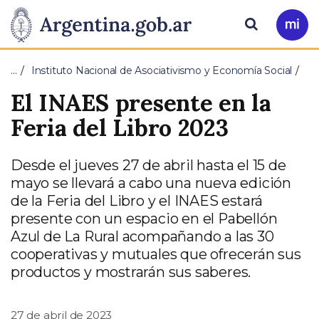
Pasar al contenido principal
Presidencia
Buscar
Ir
a
de
Mi
…
Instituto Nacional de Asociativismo y Economía Social
Arg
la
El INAES presente en la
Nación
Feria del Libro 2023
Desde el jueves 27 de abril hasta el 15 de
mayo se llevará a cabo una nueva edición
de la Feria del Libro y el INAES estará
presente con un espacio en el Pabellón
Azul de La Rural acompañando a las 30
cooperativas y mutuales que ofrecerán sus
productos y mostrarán sus saberes.
27 de abril de 2023