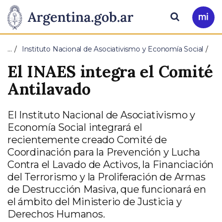
Pasar al contenido principal
Presidencia
Buscar
Ir
a
de
Mi
…
Instituto Nacional de Asociativismo y Economía Social
Arg
la
El INAES integra el Comité
Nación
Antilavado
El Instituto Nacional de Asociativismo y
Economía Social integrará el
recientemente creado Comité de
Coordinación para la Prevención y Lucha
Contra el Lavado de Activos, la Financiación
del Terrorismo y la Proliferación de Armas
de Destrucción Masiva, que funcionará en
el ámbito del Ministerio de Justicia y
Derechos Humanos.