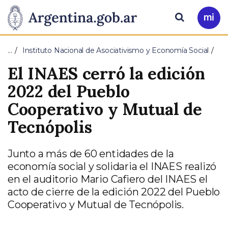
Pasar al contenido principal
Presidencia
Buscar
Ir
a
de
Mi
…
Instituto Nacional de Asociativismo y Economía Social
Arg
la
El INAES cerró la edición
Nación
2022 del Pueblo
Cooperativo y Mutual de
Tecnópolis
Junto a más de 60 entidades de la
economía social y solidaria el INAES realizó
en el auditorio Mario Cafiero del INAES el
acto de cierre de la edición 2022 del Pueblo
Cooperativo y Mutual de Tecnópolis.