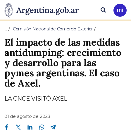
Pasar al contenido principal
Presidencia
Buscar
Ir
a
de
Mi
…
Comisión Nacional de Comercio Exterior
Arg
la
El impacto de las medidas
Nación
antidumping: crecimiento
y desarrollo para las
pymes argentinas. El caso
de Axel.
LA CNCE VISITÓ AXEL
01 de agosto de 2023
Compartir en Facebook
Compartir en Twitter
Compartir en Linkedin
Compartir en Whatsapp
Compartir en Telegram