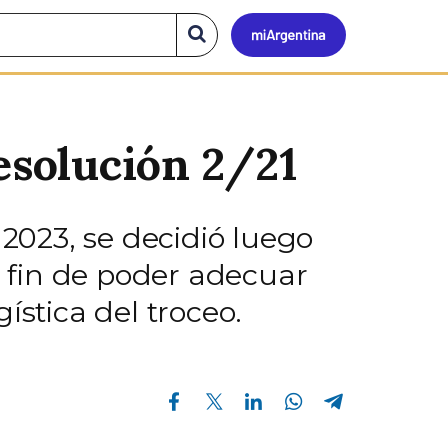
Mi
Buscar
en
el
Argen
sitio
esolución 2/21
 2023, se decidió luego
l fin de poder adecuar
ística del troceo.
Compartir en Facebook
Compartir en Twitter
Compartir en Linkedin
Compartir en Whatsapp
Compartir en Telegram