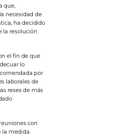
a que,
 la necesidad de
stica, ha decidido
 la resolución
n el fin de que
decuar lo
recomendada por
es laborales de
ias reses de más
idado
reuniones con
e la medida.