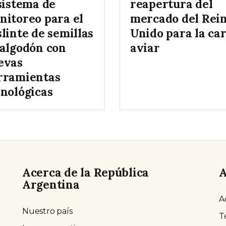
sistema de
reapertura del
nitoreo para el
mercado del Rei
linte de semillas
Unido para la ca
 algodón con
aviar
evas
rramientas
cnológicas
Acerca de la República
A
Argentina
A
Nuestro país
T