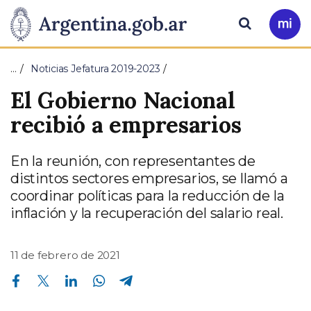
Pasar al contenido principal
Presidencia
Buscar
Ir
a
de
Mi
…
Noticias Jefatura 2019-2023
Arg
la
El Gobierno Nacional
Nación
recibió a empresarios
En la reunión, con representantes de
distintos sectores empresarios, se llamó a
coordinar políticas para la reducción de la
inflación y la recuperación del salario real.
11 de febrero de 2021
Compartir en Facebook
Compartir en Twitter
Compartir en Linkedin
Compartir en Whatsapp
Compartir en Telegram