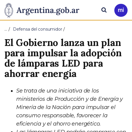
Pasar al contenido principal
Presidencia
Buscar
Ir
a
de
Mi
…
Defensa del consumidor
Arg
la
El Gobierno lanza un plan
Nación
para impulsar la adopción
de lámparas LED para
ahorrar energía
Se trata de una iniciativa de los
ministerios de Producción y de Energía y
Minería de la Nación para impulsar el
consumo responsable, favorecer la
eficiencia y el ahorro energético.