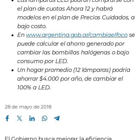
Las lámparas LED podrán comprarse con
el plan de cuotas Ahora 12 y habrá
modelos en el plan de Precios Cuidados, a
bajo costo.
En
www.argentina.gob.ar/cambiaelfoco
se
puede calcular el ahorro generado por
cambiar las bombillas halógenas o bajo
consumo por LED.
Un hogar promedio (12 lámparas) podría
ahorrar $4.000 por año, de cambiar el
100% a LED.
28 de mayo de 2018
Compartir en Facebook
Compartir en Twitter
Compartir en Linkedin
Compartir en Whatsapp
Compartir en Telegram
El Gobierno busca mejorar la eficiencia