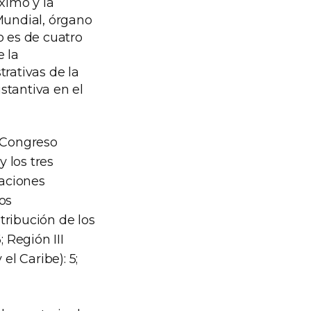
ximo y la
Mundial, órgano
 es de cuatro
e la
rativas de la
stantiva en el
l Congreso
 los tres
iaciones
os
tribución de los
; Región III
el Caribe): 5;