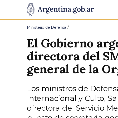
Pasar al contenido principal
Presidencia
de
Ministerio de Defensa
la
El Gobierno arg
Nación
directora del S
general de la O
Los ministros de Defensa
Internacional y Culto, S
directora del Servicio M
puesto de secretaria ge