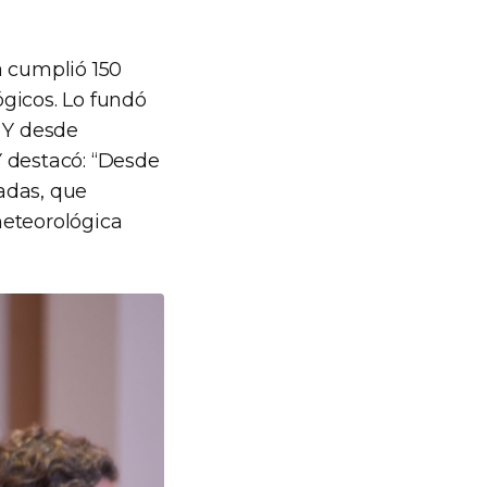
a cumplió 150
gicos. Lo fundó
 Y desde
Y destacó: “Desde
adas, que
eteorológica