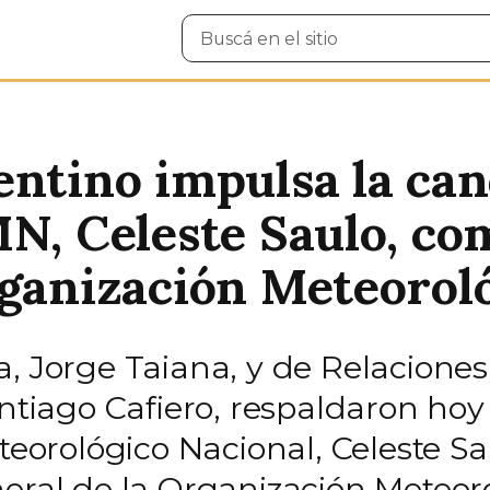
Buscar
en
el
sitio
entino impulsa la can
MN, Celeste Saulo, co
rganización Meteorol
, Jorge Taiana, y de Relaciones
antiago Cafiero, respaldaron hoy
eteorológico Nacional, Celeste Sa
neral de la Organización Meteo