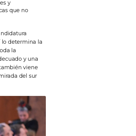
es y
icas que no
candidatura
í lo determina la
toda la
 adecuado y una
e también viene
mirada del sur