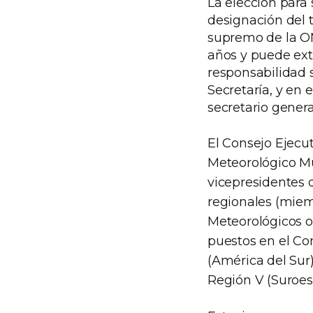
La elección para 
designación del 
supremo de la O
años y puede ext
responsabilidad s
Secretaría, y en
secretario genera
El Consejo Ejecu
Meteorológico Mu
vicepresidentes d
regionales (miem
Meteorológicos o
puestos en el Cons
(América del Sur)
Región V (Suroeste