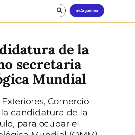
Mi
Buscar
en
el
Argen
sitio
didatura de la
mo secretaria
ógica Mundial
 Exteriores, Comercio
 la candidatura de la
ulo, para ocupar el
rológica Mundial (OMM).