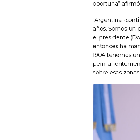
oportuna” afirmó 
“Argentina -cont
años. Somos un p
el presidente (
entonces ha mant
1904 tenemos una
permanentemente
sobre esas zonas”