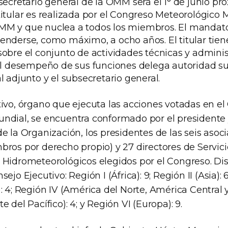
secretario general de la OMM será el 1° de junio pró
titular es realizada por el Congreso Meteorológico 
MM y que nuclea a todos los miembros. El mandato
enderse, como máximo, a ocho años. El titular tien
obre el conjunto de actividades técnicas y administ
 el desempeño de sus funciones delega autoridad su
l adjunto y el subsecretario general.
tivo, órgano que ejecuta las acciones votadas en e
ndial, se encuentra conformado por el presidente y
e la Organización, los presidentes de las seis asoc
bros por derecho propio) y 27 directores de Servici
 Hidrometeorológicos elegidos por el Congreso. Dis
ejo Ejecutivo: Región I (África): 9; Región II (Asia): 6
: 4; Región IV (América del Norte, América Central y 
 del Pacífico): 4; y Región VI (Europa): 9.