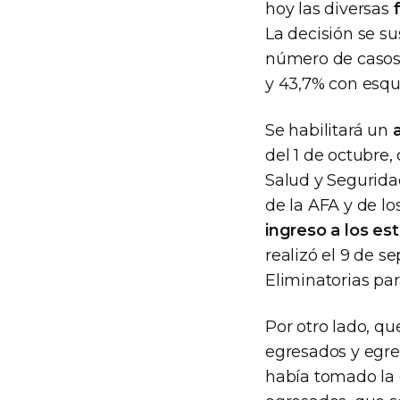
hoy las diversas
La decisión se s
número de casos 
y 43,7% con esqu
Se habilitará un
del 1 de octubre,
Salud y Segurida
de la AFA y de lo
ingreso a los es
realizó el 9 de s
Eliminatorias pa
Por otro lado, q
egresados y egres
había tomado la d