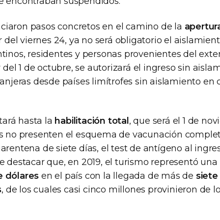
e encontraban suspendidos.
iaron pasos concretos en el camino de la
apertur
ir del viernes 24, ya no será obligatorio el aislamien
tinos, residentes y personas provenientes del exte
r del 1 de octubre, se autorizará el ingreso sin aisl
ranjeras desde países limítrofes sin aislamiento en
ará hasta la
habilitación total
, que será el 1 de no
nes no presenten el esquema de vacunación comple
arentena de siete días, el test de antígeno al ingre
e destacar que, en 2019, el turismo representó una
e dólares
en el país con la llegada de más de
siete
s
, de los cuales casi cinco millones provinieron de l