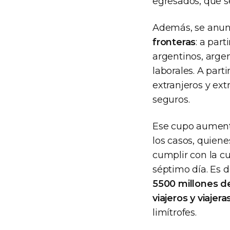
egresados, que s
Además, se anunc
fronteras
: a part
argentinos, argen
laborales. A parti
extranjeros y ext
seguros.
Ese cupo aument
los casos, quie
cumplir con la cu
séptimo día. Es d
5500 millones d
viajeros y viajera
limítrofes.