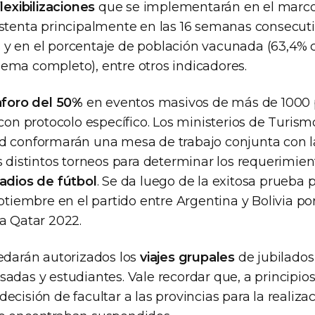
flexibilizaciones
que se implementarán en el marco
ustenta principalmente en las 16 semanas consecuti
y en el porcentaje de población vacunada (63,4% 
ema completo), entre otros indicadores.
aforo del 50%
en eventos masivos de más de 1000 p
 con protocolo específico. Los ministerios de Turism
d conformarán una mesa de trabajo conjunta con l
s distintos torneos para determinar los requerimien
tadios de fútbol
. Se da luego de la exitosa prueba p
eptiembre en el partido entre Argentina y Bolivia por
ra Qatar 2022.
uedarán autorizados los
viajes grupales
de jubilados 
adas y estudiantes. Vale recordar que, a principio
ecisión de facultar a las provincias para la realiza