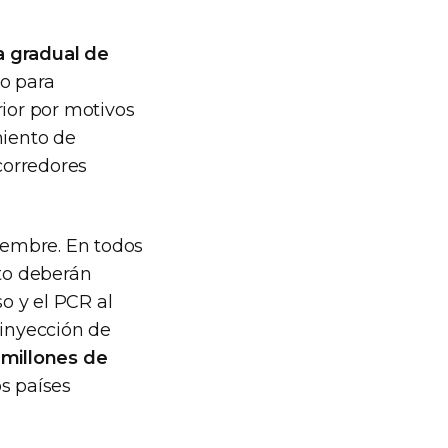
a gradual de
to para
rior por motivos
amiento de
 corredores
viembre. En todos
to deberán
so y el PCR al
 inyección de
 millones de
os países