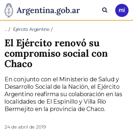
Pasar al contenido principal
Presidencia
Buscar
Ir
a
de
Mi
…
Ejército Argentino
Arg
la
El Ejército renovó su
Nación
compromiso social con
Chaco
En conjunto con el Ministerio de Salud y
Desarrollo Social de la Nación, el Ejército
Argentino reafirma su colaboración en las
localidades de El Espinillo y Villa Río
Bermejito en la provincia de Chaco.
24 de abril de 2019