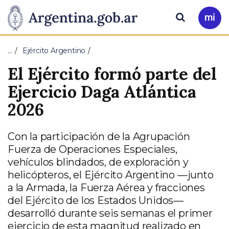
Pasar al contenido principal
Presidencia
Buscar
Ir
a
de
Mi
…
Ejército Argentino
Arg
la
El Ejército formó parte del
Nación
Ejercicio Daga Atlántica
2026
Con la participación de la Agrupación
Fuerza de Operaciones Especiales,
vehículos blindados, de exploración y
helicópteros, el Ejército Argentino —junto
a la Armada, la Fuerza Aérea y fracciones
del Ejército de los Estados Unidos—
desarrolló durante seis semanas el primer
ejercicio de esta magnitud realizado en