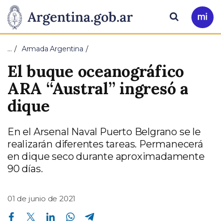
Pasar al contenido principal
Presidencia
Buscar
Ir
a
de
Mi
…
Armada Argentina
Arg
la
El buque oceanográfico
Nación
ARA “Austral” ingresó a
dique
En el Arsenal Naval Puerto Belgrano se le
realizarán diferentes tareas. Permanecerá
en dique seco durante aproximadamente
90 días.
01 de junio de 2021
Compartir en Facebook
Compartir en Twitter
Compartir en Linkedin
Compartir en Whatsapp
Compartir en Telegram