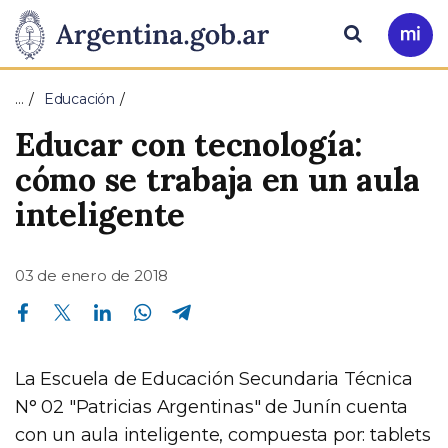
Pasar al contenido principal
Presidencia
Buscar
Ir
a
de
Mi
…
Educación
Arg
la
Educar con tecnología:
Nación
cómo se trabaja en un aula
inteligente
03 de enero de 2018
Compartir en Facebook
Compartir en Twitter
Compartir en Linkedin
Compartir en Whatsapp
Compartir en Telegram
La Escuela de Educación Secundaria Técnica
N° 02 "Patricias Argentinas" de Junín cuenta
con un aula inteligente, compuesta por: tablets