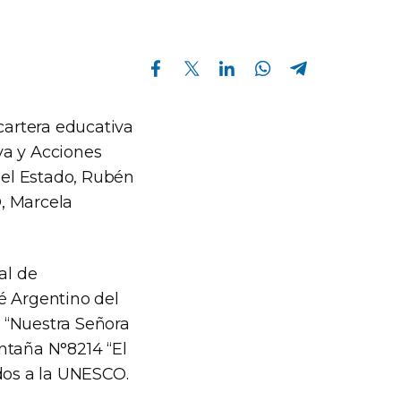
Compartir en Facebook
Compartir en Twitter
Compartir en Linkedin
Compartir en Whatsapp
Compartir en Telegram
cartera educativa
va y Acciones
 del Estado, Rubén
, Marcela
al de
é Argentino del
 “Nuestra Señora
ntaña N°8214 “El
ados a la UNESCO.