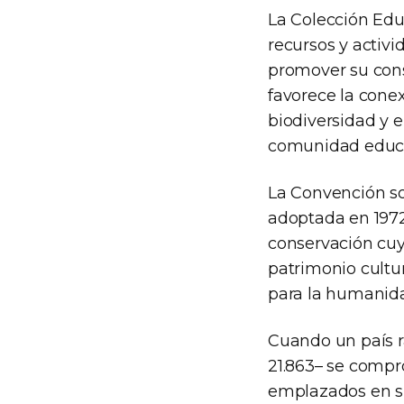
La Colección Edu
recursos y activi
promover su cons
favorece la conex
biodiversidad y e
comunidad educati
La Convención so
adoptada en 1972
conservación cuyo
patrimonio cultu
para la humanid
Cuando un país r
21.863– se compr
emplazados en su