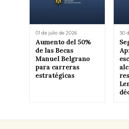
01 de julio de 2026
30 d
Aumento del 50%
Se
de las Becas
Ap
Manuel Belgrano
es
para carreras
al
estratégicas
re
Le
dé