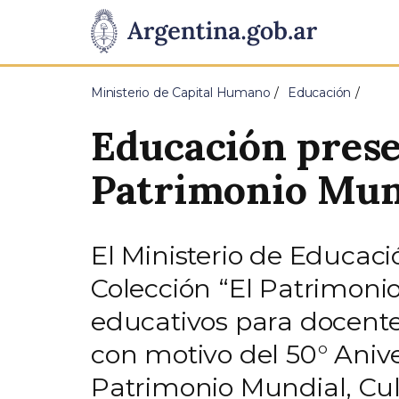
Pasar al contenido principal
Presidencia
de
Ministerio de Capital Humano
Educación
la
Educación prese
Nación
Patrimonio Mun
El Ministerio de Educaci
Colección “El Patrimoni
educativos para docente
con motivo del 50° Anive
Patrimonio Mundial, Cul