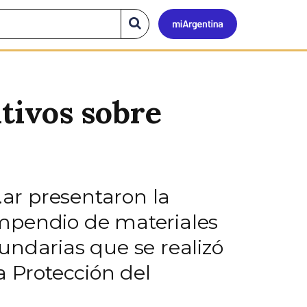
Mi
Buscar
en
el
Argen
sitio
tivos sobre
.ar presentaron la
ompendio de materiales
undarias que se realizó
a Protección del