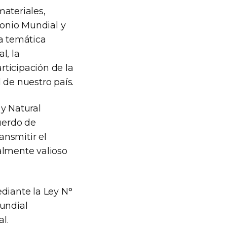
materiales,
monio Mundial y
ta temática
l, la
rticipación de la
 de nuestro país.
 y Natural
uerdo de
ansmitir el
almente valioso
diante la Ley N°
Mundial
l.