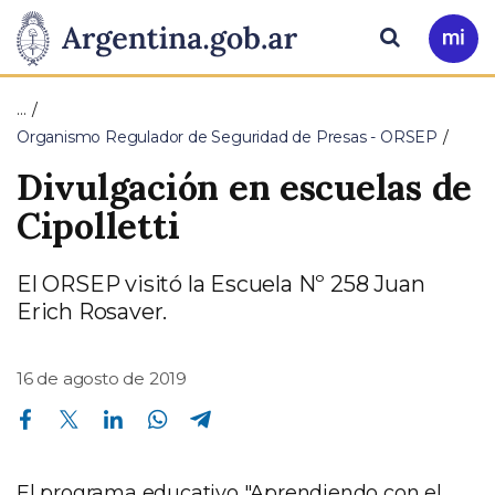
Pasar al contenido principal
Presidencia
Buscar
Ir
a
de
Mi
…
Arg
la
Organismo Regulador de Seguridad de Presas - ORSEP
Divulgación en escuelas de
Nación
Cipolletti
El ORSEP visitó la Escuela Nº 258 Juan
Erich Rosaver.
16 de agosto de 2019
Compartir en Facebook
Compartir en Twitter
Compartir en Linkedin
Compartir en Whatsapp
Compartir en Telegram
El programa educativo "Aprendiendo con el