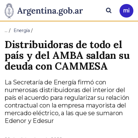
Pasar al contenido principal
Presidencia
Buscar
Ir
a
de
Mi
…
Energía
Arg
la
Distribuidoras de todo el
Nación
país y del AMBA saldan su
deuda con CAMMESA
La Secretaría de Energía firmó con
numerosas distribuidoras del interior del
país el acuerdo para regularizar su relación
contractual con la empresa mayorista del
mercado eléctrico, a las que se sumaron
Edenor y Edesur