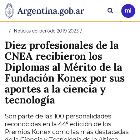
Pasar al contenido principal
Presidencia
Buscar
Ir
a
de
Mi
…
Noticias del período 2019-2023
Arg
la
Diez profesionales de la
Nación
CNEA recibieron los
Diplomas al Mérito de la
Fundación Konex por sus
aportes a la ciencia y
tecnología
Son parte de las 100 personalidades
reconocidas en la 44° edición de los
Premios Konex como las más destacadas
de la Ciencia y Tecnología de la última